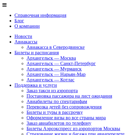
Справочная информация
Блог
О компании
Новости
Авиакассы
Авиакасса в Северодвинске
Билеты и расписания
Архангельск — Москва
Архангельск — Санкт-Петербург
Архангельск — Мурманск
Архангельск — Нарьян-Мар
Архангельск — Котлас
Поддержка и услуги
Заказ такси из аэропорта
Постановка пассажира на лист ожидания
Авиабилеты по спецтарифам
Перевозка детей без сопровождения
Билеты и туры в рассрочку
Оформление визы во все страны мира
Заказ авиабилетов по телефону
Билеты Аэроэкспресс из аэропортов Москвы
Страхование жизни и багажа при авиаперелете