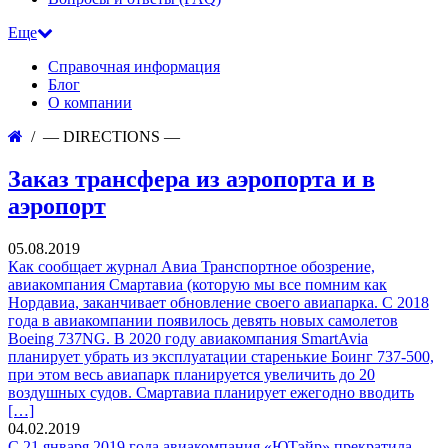
Еще
Справочная информация
Блог
О компании
— DIRECTIONS —
Заказ трансфера из аэропорта и в
аэропорт
05.08.2019
Как сообщает журнал Авиа Транспортное обозрение,
авиакомпания Смартавиа (которую мы все помним как
Нордавиа, заканчивает обновление своего авиапарка. С 2018
года в авиакомпании появилось девять новых самолетов
Boeing 737NG. В 2020 году авиакомпания SmartAvia
планирует убрать из эксплуатации старенькие Боинг 737-500,
при этом весь авиапарк планируется увеличить до 20
воздушных судов. Смартавиа планирует ежегодно вводить
[…]
04.02.2019
С 21 января 2019 года авиакомпания «ЮТэйр» прекратила