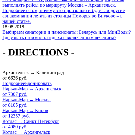
выполнять рейсы по маршруту Москва – Архангельск.
Подробнее о том, почему это произошло и будут ли другие
авиакомпании летать из столицы Поморья во Внуково – в
нашей статье.
18.08.2018
Выбираем санатории и пансионаты: Беларусь или МинВоды?
Где узнать стоимость отдыха с включенным лечением?
- DIRECTIONS -
Архангельск
→
Калининград
от
6636 руб.
Подробнее
Бронировать
Нарьян-Мар
→
Архангельск
от
7307 руб.
Нарьян-Мар
→
Москва
от
8105 руб.
Нарьян-Мар
→
Киров
от
12357 руб.
Котлас
→
Санкт-Петербург
от
4980 руб.
Котлас
→
Архангельск