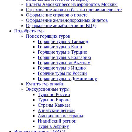
Билеты Аэроэкспресс из аэропортов Москвы
Страхование жизни и багажа при авиаперелете
Оформление справок о полете
Оформление железнодорожных билетов
Оформление авиабилетов по ВПД
Подобрать тур
Поиск горящих туров
Горящие туры в Таиланд
Горящие туры в Кипр
Горящие туры в Турцию
Горящие туры в Болгарию
Горящие туры во Вьетнам
Горящие туры в Индию
Горячие туры по России
Горящие туры в Доминикану
Купить тур онлайн
Экскурсионные туры
Туры по России
Туры по Европе
Страны Кавказа
Азиатский регион
Американские страны
Индийский регион
Туры в Африку
Вопросы и ответы (FAQ)