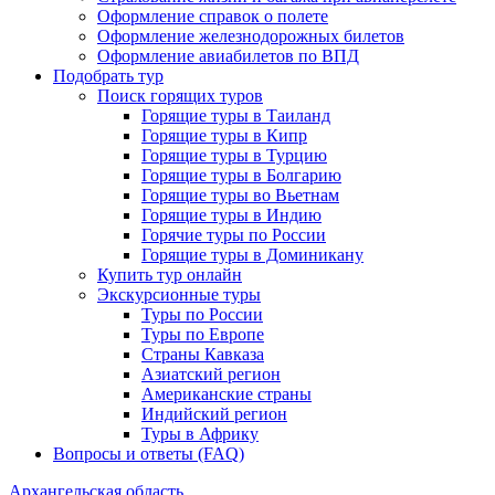
Оформление справок о полете
Оформление железнодорожных билетов
Оформление авиабилетов по ВПД
Подобрать тур
Поиск горящих туров
Горящие туры в Таиланд
Горящие туры в Кипр
Горящие туры в Турцию
Горящие туры в Болгарию
Горящие туры во Вьетнам
Горящие туры в Индию
Горячие туры по России
Горящие туры в Доминикану
Купить тур онлайн
Экскурсионные туры
Туры по России
Туры по Европе
Страны Кавказа
Азиатский регион
Американские страны
Индийский регион
Туры в Африку
Вопросы и ответы (FAQ)
Архангельская область