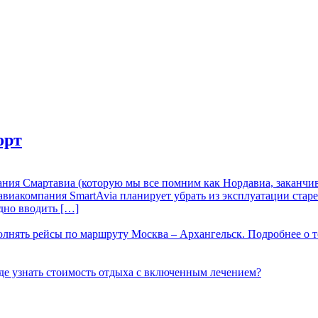
орт
ния Смартавиа (которую мы все помним как Нордавиа, заканчива
авиакомпания SmartAvia планирует убрать из эксплуатации старе
дно вводить […]
лнять рейсы по маршруту Москва – Архангельск. Подробнее о т
е узнать стоимость отдыха с включенным лечением?