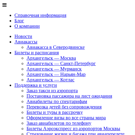
Справочная информация
Блог
О компании
Новости
Авиакассы
Авиакасса в Северодвинске
Билеты и расписания
Архангельск — Москва
Архангельск — Санкт-Петербург
Архангельск — Мурманск
Архангельск — Нарьян-Мар
Архангельск — Котлас
Поддержка и услуги
Заказ такси из аэропорта
Постановка пассажира на лист ожидания
Авиабилеты по спецтарифам
Перевозка детей без сопровождения
Билеты и туры в рассрочку
Оформление визы во все страны мира
Заказ авиабилетов по телефону
Билеты Аэроэкспресс из аэропортов Москвы
Страхование жизни и багажа при авиаперелете