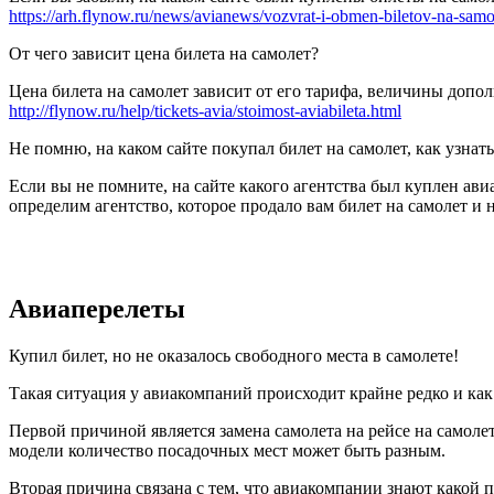
https://arh.flynow.ru/news/avianews/vozvrat-i-obmen-biletov-na-samo
От чего зависит цена билета на самолет?
Цена билета на самолет зависит от его тарифа, величины допо
http://flynow.ru/help/tickets-avia/stoimost-aviabileta.html
Не помню, на каком сайте покупал билет на самолет, как узнать
Если вы не помните, на сайте какого агентства был куплен ави
определим агентство, которое продало вам билет на самолет и н
Авиаперелеты
Купил билет, но не оказалось свободного места в самолете!
Такая ситуация у авиакомпаний происходит крайне редко и как 
Первой причиной является замена самолета на рейсе на самоле
модели количество посадочных мест может быть разным.
Вторая причина связана с тем, что авиакомпании знают какой 