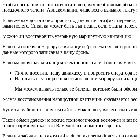
Чтобы восстановить посадочный талон, вам необходимо обратит
посадочного талона. Авиакомпании чаще всего взимают плату з
Если же вам достаточно просто подтвердить сам факт перелета
вами полете. Справка может быть выписана, если с даты переле
Можно ли восстановить утерянную маршрутную квитанцию?
Если вы потеряли маршрут-квитанцию (распечатку электронного 
данные которого записаны в вашу бронь.
Если маршрутная квитанция электронного авиабилета вам все-т
Лично посетить нашу авиакассу и попросить оператора в
Написать нам запрос о восстановлении маршрут-квитанц
Мы можем выдать только те билеты, которые были оформл
Услуга восстановления маршрутной квитанции оказывается бес
Купил авиабилет на другом сайте - можно ли у вас его сдать и
Такой обмен далеко не всегда технологически возможен и зави
проинформирует как это Вам удобнее и быстрее сделать.
Если вы забыли, на каком сайте были куплены билеты на самол