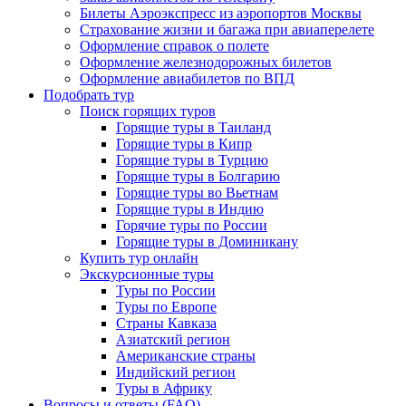
Билеты Аэроэкспресс из аэропортов Москвы
Страхование жизни и багажа при авиаперелете
Оформление справок о полете
Оформление железнодорожных билетов
Оформление авиабилетов по ВПД
Подобрать тур
Поиск горящих туров
Горящие туры в Таиланд
Горящие туры в Кипр
Горящие туры в Турцию
Горящие туры в Болгарию
Горящие туры во Вьетнам
Горящие туры в Индию
Горячие туры по России
Горящие туры в Доминикану
Купить тур онлайн
Экскурсионные туры
Туры по России
Туры по Европе
Страны Кавказа
Азиатский регион
Американские страны
Индийский регион
Туры в Африку
Вопросы и ответы (FAQ)