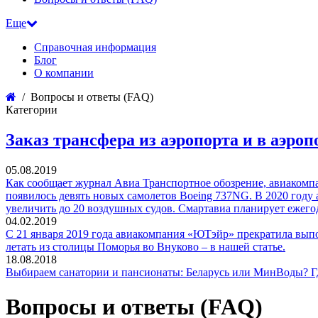
Еще
Справочная информация
Блог
О компании
Вопросы и ответы (FAQ)
Категории
Заказ трансфера из аэропорта и в аэроп
05.08.2019
Как сообщает журнал Авиа Транспортное обозрение, авиакомпа
появилось девять новых самолетов Boeing 737NG. В 2020 году 
увеличить до 20 воздушных судов. Смартавиа планирует ежего
04.02.2019
С 21 января 2019 года авиакомпания «ЮТэйр» прекратила выпо
летать из столицы Поморья во Внуково – в нашей статье.
18.08.2018
Выбираем санатории и пансионаты: Беларусь или МинВоды? Гд
Вопросы и ответы (FAQ)