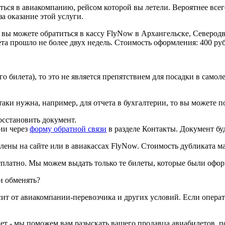
ься в авиакомпанию, рейсом которой вы летели. Вероятнее всего
а оказание этой услуги.
, вы можете обратиться в кассу FlyNow в Архангельске, Северо
та прошло не более двух недель. Стоимость оформления: 400 руб
билета), то это не является препятствием для посадки в самоле
аки нужна, например, для отчета в бухгалтерии, то вы можете п
осстановить документ.
ии через
форму обратной связи
в разделе Контакты. Документ бу
ены на сайте или в авиакассах FlyNow. Стоимость дубликата м
платно. Мы можем выдать только те билеты, которые были офор
ли обменять?
сит от авиакомпании-перевозчика и других условий. Если опера
ет - мы поможем вам разыскать вашего продавца авиабилетов, по