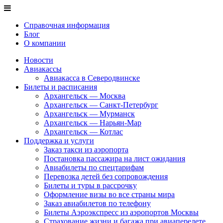
Справочная информация
Блог
О компании
Новости
Авиакассы
Авиакасса в Северодвинске
Билеты и расписания
Архангельск — Москва
Архангельск — Санкт-Петербург
Архангельск — Мурманск
Архангельск — Нарьян-Мар
Архангельск — Котлас
Поддержка и услуги
Заказ такси из аэропорта
Постановка пассажира на лист ожидания
Авиабилеты по спецтарифам
Перевозка детей без сопровождения
Билеты и туры в рассрочку
Оформление визы во все страны мира
Заказ авиабилетов по телефону
Билеты Аэроэкспресс из аэропортов Москвы
Страхование жизни и багажа при авиаперелете