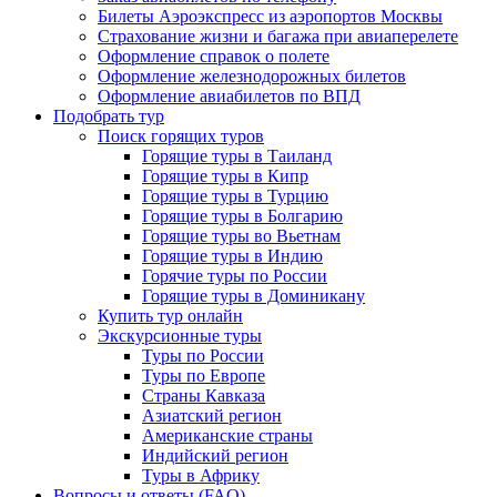
Билеты Аэроэкспресс из аэропортов Москвы
Страхование жизни и багажа при авиаперелете
Оформление справок о полете
Оформление железнодорожных билетов
Оформление авиабилетов по ВПД
Подобрать тур
Поиск горящих туров
Горящие туры в Таиланд
Горящие туры в Кипр
Горящие туры в Турцию
Горящие туры в Болгарию
Горящие туры во Вьетнам
Горящие туры в Индию
Горячие туры по России
Горящие туры в Доминикану
Купить тур онлайн
Экскурсионные туры
Туры по России
Туры по Европе
Страны Кавказа
Азиатский регион
Американские страны
Индийский регион
Туры в Африку
Вопросы и ответы (FAQ)