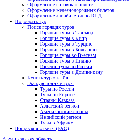
Оформление справок о полете
Оформление железнодорожных билетов
Оформление авиабилетов по ВПД
Подобрать тур
Поиск горящих туров
Горящие туры в Таиланд
Горящие туры в Кипр
Горящие туры в Турцию
Горящие туры в Болгарию
Горящие туры во Вьетнам
Горящие туры в Индию
Горячие туры по России
Горящие туры в Доминикану
Купить тур онлайн
Экскурсионные туры
Туры по России
Туры по Европе
Страны Кавказа
Азиатский регион
Американские страны
Индийский регион
Туры в Африку
Вопросы и ответы (FAQ)
Архангельская область