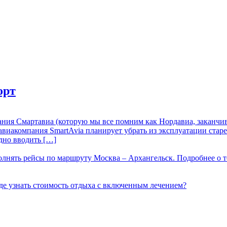
орт
ния Смартавиа (которую мы все помним как Нордавиа, заканчива
авиакомпания SmartAvia планирует убрать из эксплуатации старе
дно вводить […]
лнять рейсы по маршруту Москва – Архангельск. Подробнее о т
е узнать стоимость отдыха с включенным лечением?