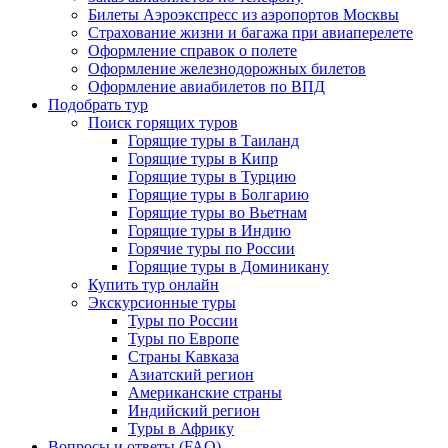
Билеты Аэроэкспресс из аэропортов Москвы
Страхование жизни и багажа при авиаперелете
Оформление справок о полете
Оформление железнодорожных билетов
Оформление авиабилетов по ВПД
Подобрать тур
Поиск горящих туров
Горящие туры в Таиланд
Горящие туры в Кипр
Горящие туры в Турцию
Горящие туры в Болгарию
Горящие туры во Вьетнам
Горящие туры в Индию
Горячие туры по России
Горящие туры в Доминикану
Купить тур онлайн
Экскурсионные туры
Туры по России
Туры по Европе
Страны Кавказа
Азиатский регион
Американские страны
Индийский регион
Туры в Африку
Вопросы и ответы (FAQ)