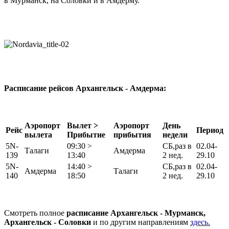
в Мурманск, на Соловки и в Амдерму.
Расписание рейсов Архангельск - Амдерма:
Аэропорт
Вылет >
Аэропорт
День
Рейс
Период
вылета
Прибытие
прибытия
недели
5N-
09:30 >
СБ,раз в
02.04-
Талаги
Амдерма
139
13:40
2 нед.
29.10
5N-
14:40 >
СБ,раз в
02.04-
Амдерма
Талаги
140
18:50
2 нед.
29.10
Смотреть полное
расписание Архангельск - Мурманск,
Архангельск - Соловки
и по другим направлениям
здесь.