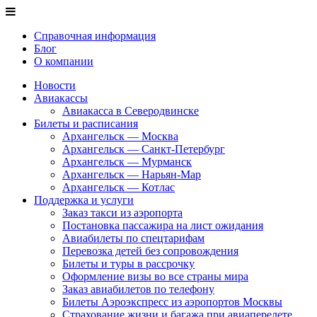
Справочная информация
Блог
О компании
Новости
Авиакассы
Авиакасса в Северодвинске
Билеты и расписания
Архангельск — Москва
Архангельск — Санкт-Петербург
Архангельск — Мурманск
Архангельск — Нарьян-Мар
Архангельск — Котлас
Поддержка и услуги
Заказ такси из аэропорта
Постановка пассажира на лист ожидания
Авиабилеты по спецтарифам
Перевозка детей без сопровождения
Билеты и туры в рассрочку
Оформление визы во все страны мира
Заказ авиабилетов по телефону
Билеты Аэроэкспресс из аэропортов Москвы
Страхование жизни и багажа при авиаперелете